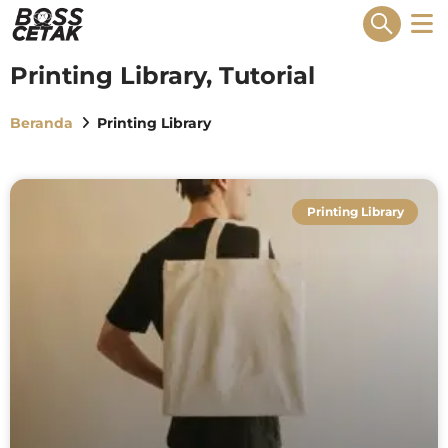
Skip
to
content
Printing Library
,
Tutorial
Beranda
Printing Library
Printing Library