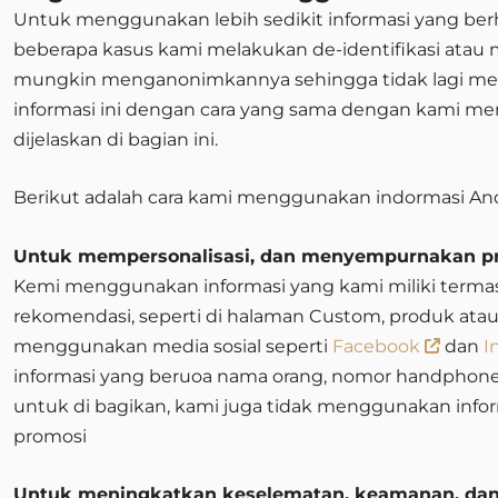
Untuk menggunakan lebih sedikit informasi yang be
beberapa kasus kami melakukan de-identifikasi atau
mungkin menganonimkannya sehingga tidak lagi me
informasi ini dengan cara yang sama dengan kami m
dijelaskan di bagian ini.
Berikut adalah cara kami menggunakan indormasi An
Untuk mempersonalisasi, dan menyempurnakan pr
Kemi menggunakan informasi yang kami miliki termas
rekomendasi, seperti di halaman Custom, produk atau
menggunakan media sosial seperti
Facebook
dan
I
informasi yang beruoa nama orang, nomor handphone, 
untuk di bagikan, kami juga tidak menggunakan infor
promosi
Untuk meningkatkan keselematan, keamanan, dan 