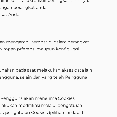
an, dan karakteristik perangkat lainnnya.
dengan perangkat anda
gkat Anda.
 akan mengambil tempat di dalam perangkat
impan prferensi maupun konfigurasi
unakan pada saat melakukan akses data lain
ngguna, selain dari yang telah Pengguna
r Pengguna akan menerima Cookies,
akukan modifikasi melalui pengaturan
 pengaturan Cookies (pilihan ini dapat