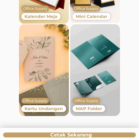
Office Supply
Office Supply
Kalender Meja
Mini Calendar
Office Supply
Office Supply
Kartu Undangan
MAP Folder
Cetak Sekarang