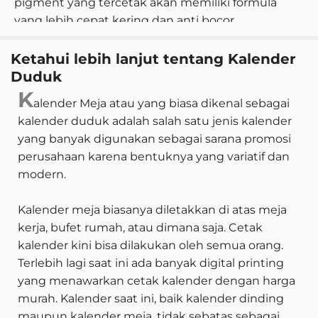
pigment yang tercetak akan memiliki formula
yang lebih cepat kering dan anti bocor.
Kertas ini memiliki daya serap yang rendah. Art
Ketahui lebih lanjut tentang Kalender
paper memiliki ketebalan yang beragam. Mulai
Duduk
dari 85 gram hingga 150 gram. Untuk itu, kertas ini
K
alender Meja atau yang biasa dikenal sebagai
tidak cocok digunakan untuk media menulis
kalender duduk adalah salah satu jenis kalender
langsung. Namun, kamu bisa memberikan
yang banyak digunakan sebagai sarana promosi
tambahan laminasi dan menghasilkan art paper
perusahaan karena bentuknya yang variatif dan
glossy atau doff.
modern.
Kalender meja biasanya diletakkan di atas meja
kerja, bufet rumah, atau dimana saja. Cetak
kalender kini bisa dilakukan oleh semua orang.
Terlebih lagi saat ini ada banyak digital printing
yang menawarkan cetak kalender dengan harga
murah. Kalender saat ini, baik kalender dinding
maupun kalender meja, tidak sebatas sebagai