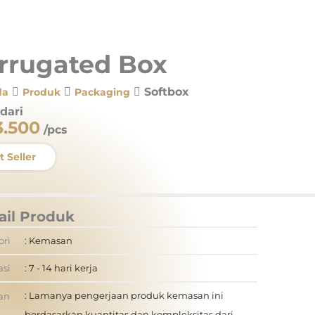
rrugated Box
Softbox
da
Produk
Packaging
dari
3.500
/pcs
 Seller
ail Produk
ori
: Kemasan
asi
: 7 - 14 hari kerja
: Lamanya pengerjaan produk kemasan ini
an
berdasarkan kuantitas dan kompleksitas dari