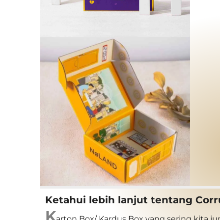
Ketahui lebih lanjut tentang Cor
K
arton Box/ Kardus Box yang sering kita ju