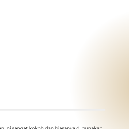
san ini sangat kokoh dan biasanya di gunakan