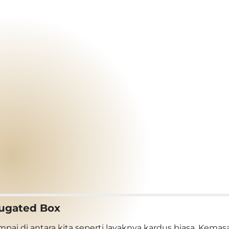
rugated Box
mpai di antara kita seperti layaknya kardus biasa. Kema