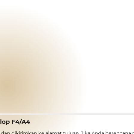
plop F4/A4
dan dikirimkan ke alamat tujuan. Jika Anda berencana