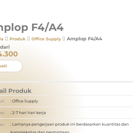
plop F4/A4
Amplop F4/A4
da
Produk
Office Supply
dari
4.300
ati
ail Produk
ori
: Office Supply
asi
: 2-7 hari hari kerja
: Lamanya pengerjaan produk ini berdasarkan kuantitas dan
an
kompleksitas dari permintaan.