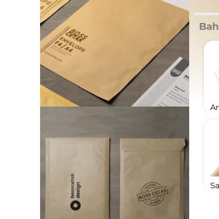
Bah
Ar
Sa